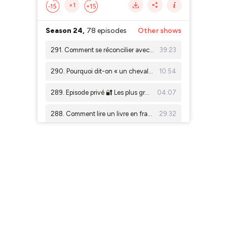
×1
Season 24,
78 episodes
Other shows
291. Comment se réconcilier avec la conjugaison, avec Léa Ricci
39:23
290. Pourquoi dit-on « un cheval » mais « des chevaux » ?
10:54
289. Episode privé 🔐 Les plus grands scandales politiques de France (partie 3)
04:07
288. Comment lire un livre en français, sans abandonner à la page 17
29:32
287. D'où viennent les gaufres ?
19:50
286. Tout savoir sur La Marseillaise
25:55
285. Episode privé 🔐 Les plus grands scandales politiques de France (partie 2)
06:53
284. D'où vient la Fête de la musique en France ?
24:19
283. Episode privé 🔐 Les plus grands scandales politiques de France (partie 1)
04:53