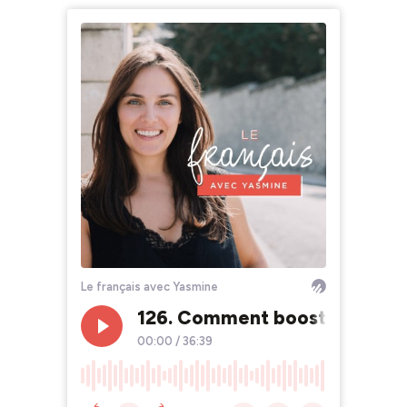
Le français avec Yasmine
126. Comment booster ton fra
00:00
/
36:39