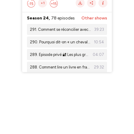
×1
Season 24,
78 episodes
Other shows
291. Comment se réconcilier avec la conjugaison, avec Léa Ricci
39:23
290. Pourquoi dit-on « un cheval » mais « des chevaux » ?
10:54
289. Episode privé 🔐 Les plus grands scandales politiques de France (partie 3)
04:07
288. Comment lire un livre en français, sans abandonner à la page 17
29:32
287. D'où viennent les gaufres ?
19:50
286. Tout savoir sur La Marseillaise
25:55
285. Episode privé 🔐 Les plus grands scandales politiques de France (partie 2)
06:53
284. D'où vient la Fête de la musique en France ?
24:19
283. Episode privé 🔐 Les plus grands scandales politiques de France (partie 1)
04:53