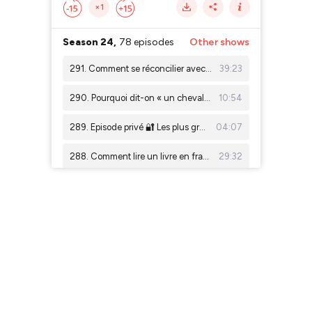
×1
Season 24,
78 episodes
Other shows
291. Comment se réconcilier avec la conjugaison, avec Léa Ricci
39:23
290. Pourquoi dit-on « un cheval » mais « des chevaux » ?
10:54
289. Episode privé 🔐 Les plus grands scandales politiques de France (partie 3)
04:07
288. Comment lire un livre en français, sans abandonner à la page 17
29:32
287. D'où viennent les gaufres ?
19:50
286. Tout savoir sur La Marseillaise
25:55
285. Episode privé 🔐 Les plus grands scandales politiques de France (partie 2)
06:53
284. D'où vient la Fête de la musique en France ?
24:19
283. Episode privé 🔐 Les plus grands scandales politiques de France (partie 1)
04:53