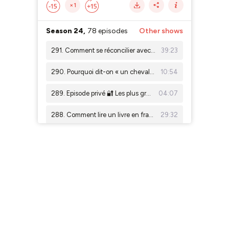
×1
Season 24,
78 episodes
Other shows
291. Comment se réconcilier avec la conjugaison, avec Léa Ricci
39:23
290. Pourquoi dit-on « un cheval » mais « des chevaux » ?
10:54
289. Episode privé 🔐 Les plus grands scandales politiques de France (partie 3)
04:07
288. Comment lire un livre en français, sans abandonner à la page 17
29:32
287. D'où viennent les gaufres ?
19:50
286. Tout savoir sur La Marseillaise
25:55
285. Episode privé 🔐 Les plus grands scandales politiques de France (partie 2)
06:53
284. D'où vient la Fête de la musique en France ?
24:19
283. Episode privé 🔐 Les plus grands scandales politiques de France (partie 1)
04:53