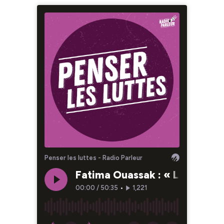
Penser les luttes - Radio Parleur
Fatima Ouassak : « La Puissan
00:00
/
50:35
•
1,221