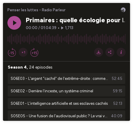
Penser les luttes - Radio Parleur
Primaires : quelle écologie pour Les
00:00
/
01:04:39
•
1,713
×1
Season 4,
24 episodes
S06E03 - L'argent "caché" de l'extrême-droite : comment ils tentent d'acheter les associations
52:45
S06E02 - Derrière l'inceste, un système criminel
59:15
S06E01 - L'intelligence artificielle et ses esclaves cachés
52:13
S05E05 - Une fusion de l'audiovisuel public ? Le vrai visage de la réforme Dati
40:09
S05E04 - Ce que la menace de la guerre fait à nos libertés
54:57