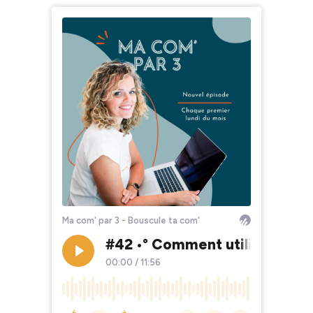
Ma com' par 3 - Bouscule ta com'
#42 •° Comment utiliser effi
00:00
/
11:56