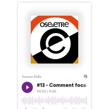
Youman Skills
#13 - Comment focaliser ses 
00:00
/
11:42