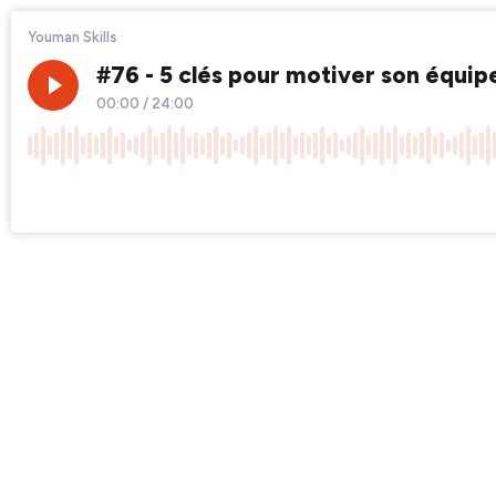
Youman Skills
#76 - 5 clés pour motiver son équip
00:00
/
24:00
×1