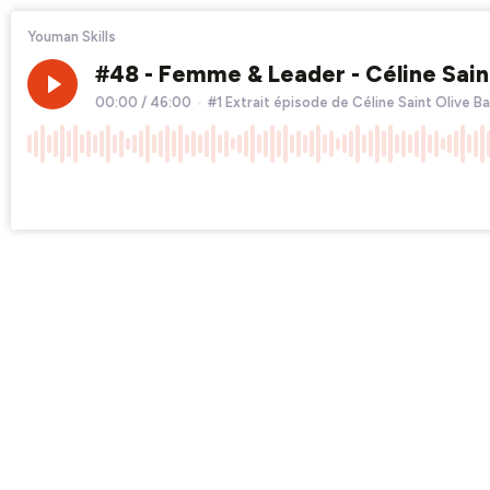
Youman Skills
#48 - Femme & Leader - Céline Saint
00:00
/
46:00
•
#1 Extrait épisode de Céline Saint Olive B
×1
Chapters