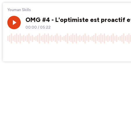
Youman Skills
OMG #4 - L'optimiste est proactif et
00:00
/
05:22
×1