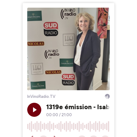
InVinoRadio.TV
1319e émission - Isabel Ferra
00:00
/
21:00