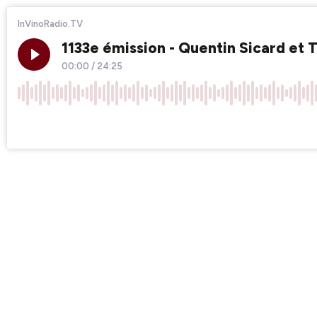
InVinoRadio.TV
1133e émission - Quentin Sicard et
00:00
/
24:25
×1