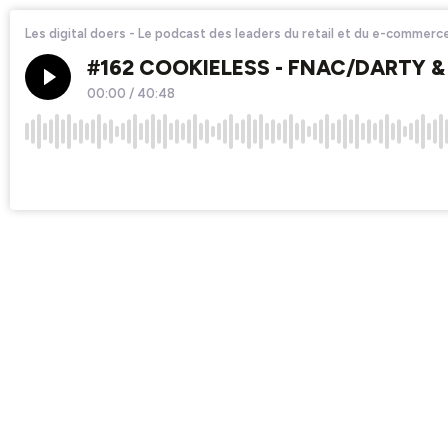
Les digital doers - Le podcast des leaders du retail et du e-commerc
#162 COOKIELESS - FNAC/DARTY & L
00:00
/
40:48
×1