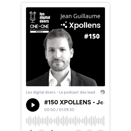
Les digital doers - Le podcast des leaders du retail et du e-commerce
#150 XPOLLENS - Jean Guill
00:00
/
01:09:30