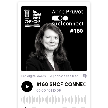
Les digital doers - Le podcast des leaders du retail et du e-commerce
#160 SNCF CONNECT - Anne 
00:00
/
01:10:06