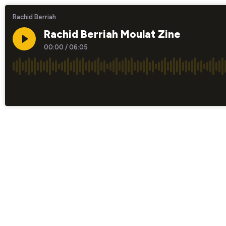
Rachid Berriah
Rachid Berriah Moulat Zine
00:00
/
06:05
×1