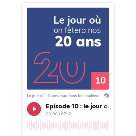
Le jour où... Bienvenue dans les coulisses de Myphotoagency !
Episode 10 : le jour où... on f
00:00
/
07:12