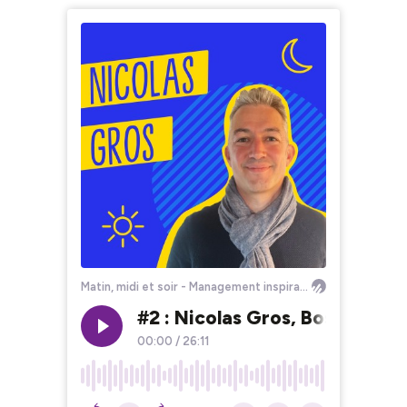
Matin, midi et soir - Management inspirant
#2 : Nicolas Gros, Bosch. “Ê
00:00
/
26:11