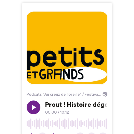
Podcats "Au creux de l'oreille" / Festival Petits et Grands
Prout ! Histoire dégoûtante 
00:00
/
10:12