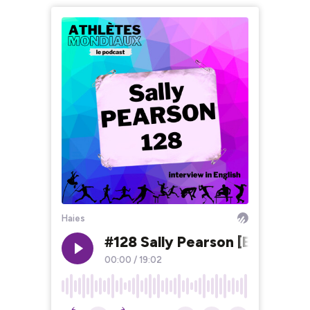
Haies
#128 Sally Pearson [EN] - If sh
00:00
/
19:02