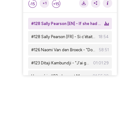
×1
#128 Sally Pearson [EN] - If she had to do it again
#128 Sally Pearson [FR] - Si c'était à refaire
18:54
#126 Naomi Van den Broeck - "Donner les mêmes opportunités à d'autres" [Podcasthon ⭐ Spike Up]
58:51
#123 Ditaji Kambundji - "J'ai grandi sans limite"
01:01:29
Hors-série #23 - Laurent Meuwly à propos des ambitions de Femke Bol sur 800m : "L'or aux Jeux de Los Angeles"
01:55:30
#117 Yanla Ndjip-Nyemeck - Une Belge à LA
01:05:20
#107 Anne Zagré - "La discipline surpasse la motivation"
52:06
#102 Wilhem Belocian - "Je suis pas rassasié tant que j'ai pas atteint mon objectif"
49:08
Hors-série #13 - Ketty Cham (coach) - "L'athlète doit être acteur de son projet et pas consommateur"
49:04