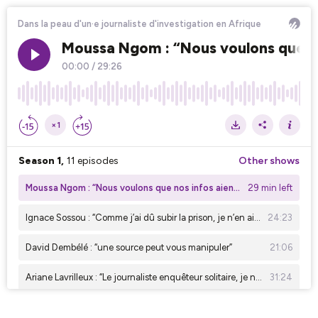
Dans la peau d'un·e journaliste d'investigation en Afrique
Moussa Ngom : “Nous voulons que nos
00:00
/
29:26
×1
Season 1,
11 episodes
Other shows
Moussa Ngom : “Nous voulons que nos infos aient un impact sur l'opinion publique.”
29 min left
Ignace Sossou : “Comme j’ai dû subir la prison, je n’en ai plus peur.”
24:23
David Dembélé : “une source peut vous manipuler”
21:06
Ariane Lavrilleux : “Le journaliste enquêteur solitaire, je n'y crois pas du tout”
31:24
Malek Khadhraoui : “j'ai suivi de l'intérieur la corruption du système Ben Ali”
34:20