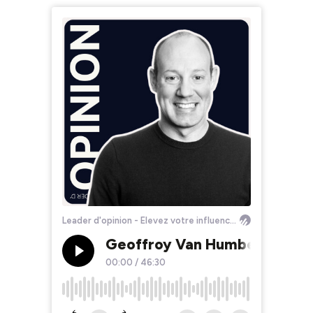
Leader d'opinion - Elevez votre influence, établissez votre autorité.
Geoffroy Van Humbeeck - aSm
00:00
/
46:30