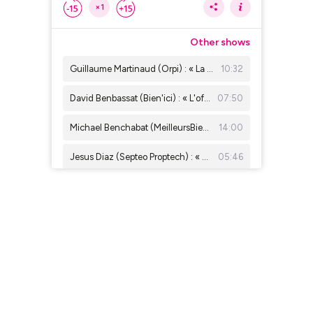
×1
Other shows
Guillaume Martinaud (Orpi) : « La concurrence rend les agents immobiliers meilleurs »
10:32
David Benbassat (Bien'ici) : « L'offre locative a été divisée par 5 depuis 2019 »
07:50
Michael Benchabat (MeilleursBiens) : « Beaucoup d’agents ne savent pas faire leurs comptes »
14:00
Jesus Diaz (Septeo Proptech) : « Parler d'intelligence artificielle, c'est déjà has been »
05:46
Delphine Rouxel ( Nestenn ) : « On est là pour apporter la vérité sur les prix immobiliers »
13:20
Emmanuelle Jaulneau ( Business Fil) : " Le bon de visite, un outil essentiel pour l'agent immobilier "
04:57
Charles Marinakis (Century 21) : « Il faudrait que les prix baissent encore de 5 % à Paris »
05:12
Thomas Lefebvre (Belles Demeures) : « Paris n'est plus le premier marché de prestige en valeur »
11:03
Xavier Saavedra Largo : «Travaux immobiliers : comment éviter les dérapages »
08:47