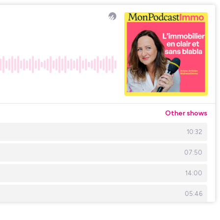
Other shows
10:32
07:50
14:00
05:46
13:20