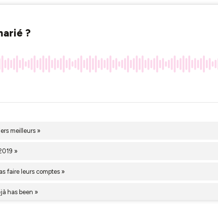
marié ?
ers meilleurs »
 2019 »
s faire leurs comptes »
déjà has been »
rix immobiliers »