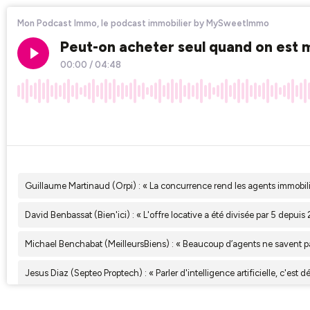
Mon Podcast Immo, le podcast immobilier by MySweetImmo
Peut-on acheter seul quand on est 
00:00
/
04:48
×1
Guillaume Martinaud (Orpi) : « La concurrence rend les agents immobili
David Benbassat (Bien'ici) : « L'offre locative a été divisée par 5 depuis
Michael Benchabat (MeilleursBiens) : « Beaucoup d’agents ne savent pa
Jesus Diaz (Septeo Proptech) : « Parler d'intelligence artificielle, c'est 
Delphine Rouxel ( Nestenn ) : « On est là pour apporter la vérité sur les p