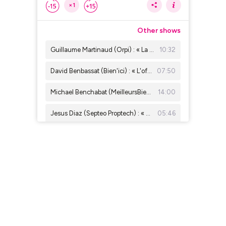
×1
Other shows
Guillaume Martinaud (Orpi) : « La concurrence rend les agents immobiliers meilleurs »
10:32
David Benbassat (Bien'ici) : « L'offre locative a été divisée par 5 depuis 2019 »
07:50
Michael Benchabat (MeilleursBiens) : « Beaucoup d’agents ne savent pas faire leurs comptes »
14:00
Jesus Diaz (Septeo Proptech) : « Parler d'intelligence artificielle, c'est déjà has been »
05:46
Delphine Rouxel ( Nestenn ) : « On est là pour apporter la vérité sur les prix immobiliers »
13:20
Emmanuelle Jaulneau ( Business Fil) : " Le bon de visite, un outil essentiel pour l'agent immobilier "
04:57
Charles Marinakis (Century 21) : « Il faudrait que les prix baissent encore de 5 % à Paris »
05:12
Thomas Lefebvre (Belles Demeures) : « Paris n'est plus le premier marché de prestige en valeur »
11:03
Xavier Saavedra Largo : «Travaux immobiliers : comment éviter les dérapages »
08:47