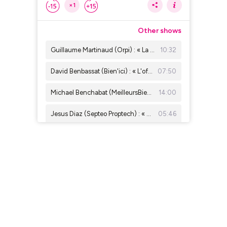
×1
Other shows
Guillaume Martinaud (Orpi) : « La concurrence rend les agents immobiliers meilleurs »
10:32
David Benbassat (Bien'ici) : « L'offre locative a été divisée par 5 depuis 2019 »
07:50
Michael Benchabat (MeilleursBiens) : « Beaucoup d’agents ne savent pas faire leurs comptes »
14:00
Jesus Diaz (Septeo Proptech) : « Parler d'intelligence artificielle, c'est déjà has been »
05:46
Delphine Rouxel ( Nestenn ) : « On est là pour apporter la vérité sur les prix immobiliers »
13:20
Emmanuelle Jaulneau ( Business Fil) : " Le bon de visite, un outil essentiel pour l'agent immobilier "
04:57
Charles Marinakis (Century 21) : « Il faudrait que les prix baissent encore de 5 % à Paris »
05:12
Thomas Lefebvre (Belles Demeures) : « Paris n'est plus le premier marché de prestige en valeur »
11:03
Xavier Saavedra Largo : «Travaux immobiliers : comment éviter les dérapages »
08:47