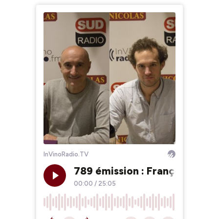
InVinoRadio.TV
789 émission : François Lévy
00:00
/
25:05