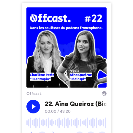
Offcast.
22. Aïna Queiroz (Bioinspi) r
00:00
/
48:20