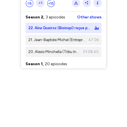
×1
Season 2,
3 episodes
Other shows
22. Aïna Queiroz (Bioinspi) reçue par Charlène Petit (FILantropio)
21. Jean-Baptiste Michel (Entreprendre dans la santé) reçu par Carla Abiraad (Vocation)
47:06
20. Alexis Minchella (Tribu Indé) reçu par Barthélémy Fendt (Extraterrien)
01:08:40
Season 1,
20 episodes
19. Laurent Stock (Learning Expedition) reçu par Marie-Cécile Drécourt (Esperluette)
49:44
18. Alexis Kovalenko (>contournement>) reçu par Raphael Grieco (Runway Series, Product Stories)
54:31
17. Marie-Cécile Drécourt (Esperluette) reçue par Ermanno Di Miceli (Nakan, Ohana, (dans les) Vestiaires)
01:09:25
16. Guillaume Tostivint (Une Tout Autre Histoire) reçu par Gaël Aymard (Aventure Humaine).
01:27:50
15. Ermanno Di Miceli (dans les Vestiaires) reçue par Guy-Berthol Tégueu (Débrouillard)
01:07:13