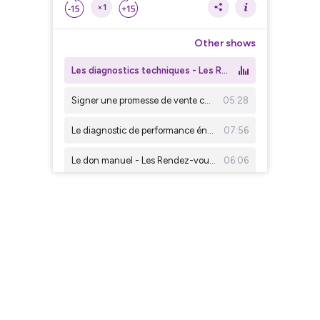
×1
Other shows
Les diagnostics techniques - Les Rendez-vous du notaire #30
Signer une promesse de vente chez un notaire - Les Rendez-vous du notaire #29
05:28
Le diagnostic de performance énergétique - Les Rendez-vous du notaire #27
07:56
Le don manuel - Les Rendez-vous du notaire #26
06:06
La signature du compromis et le dépôt de garantie - Les Rendez-vous du notaire #25
05:10
Restitution du dépôt de garantie - Les Rendez-vous du notaire #24
05:28
La signature de l'acte authentique à distance - Les Rendez-vous du notaire #23
04:08
La promesse d'achat avec un vendeur sous tutelle - Les Rendez-vous du notaire #22
04:15
Concubinage et protection des comptes des enfants en cas de décès- Les Rendez-vous du notaire #21
03:15