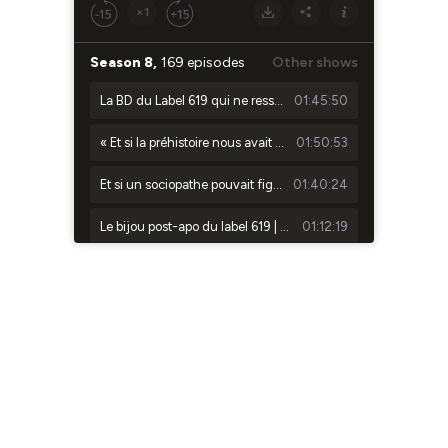
×1
Season 8,
169 episodes
Other shows
La BD du Label 619 qui ne ressemble à aucune autre | ComicsDiscovery S10E29 : Une fête sans fin
01:45:50
« Et si la préhistoire nous avait menti ? » | ComicsDiscovery S10E28 - Quand la femme était l’homme
01:50:53
Et si un sociopathe pouvait figer le temps ? | ComicsDiscovery S10E27 - Stand Still
01:40:24
Le bijou post-apo du label 619 | ComicsDiscovery S10E26 : Asphalte Sauvage
01:12:19
Quand un immortel devient le temps | Resurrection Man – ComicsDiscovery : S10E25
01:37:17
The Rocketfellers : des vacances dans le temps en famille | ComicsDiscovery : S10E24
01:13:44
Cantwell réécrit le mystère d’Alcatraz… mais après l’évasion | ComicsDiscovery S10E23
01:33:12
Une romance queer teintée de body horror - ComicsDiscovery S10E22 : la plus belle personne
01:16:23
Freddie l’arrangeur : Garth Ennis s’attaque à Hollywood – ComicsDiscovery S10E21
01:03:28