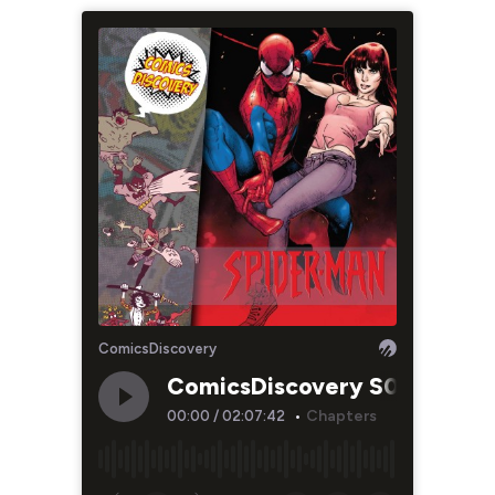
ComicsDiscovery
ComicsDiscovery S05E24: Spid
Chapters
00:00
/
02:07:42
•