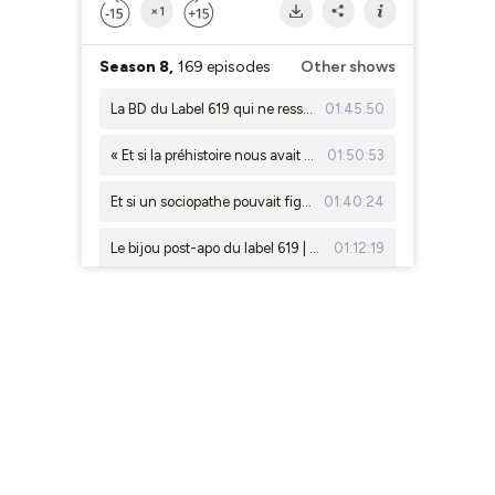
×1
Season 8,
169 episodes
Other shows
La BD du Label 619 qui ne ressemble à aucune autre | ComicsDiscovery S10E29 : Une fête sans fin
01:45:50
« Et si la préhistoire nous avait menti ? » | ComicsDiscovery S10E28 - Quand la femme était l’homme
01:50:53
Et si un sociopathe pouvait figer le temps ? | ComicsDiscovery S10E27 - Stand Still
01:40:24
Le bijou post-apo du label 619 | ComicsDiscovery S10E26 : Asphalte Sauvage
01:12:19
Quand un immortel devient le temps | Resurrection Man – ComicsDiscovery : S10E25
01:37:17
The Rocketfellers : des vacances dans le temps en famille | ComicsDiscovery : S10E24
01:13:44
Cantwell réécrit le mystère d’Alcatraz… mais après l’évasion | ComicsDiscovery S10E23
01:33:12
Une romance queer teintée de body horror - ComicsDiscovery S10E22 : la plus belle personne
01:16:23
Freddie l’arrangeur : Garth Ennis s’attaque à Hollywood – ComicsDiscovery S10E21
01:03:28