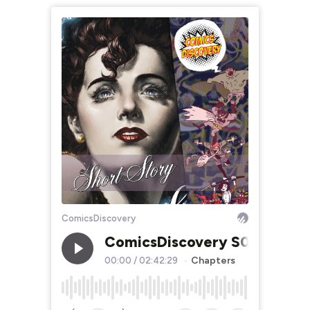
ComicsDiscovery
ComicsDiscovery S07E01: A s
Chapters
00:00
/
02:42:29
•