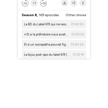
×1
Season 8,
169 episodes
Other shows
La BD du Label 619 qui ne ressemble à aucune autre | ComicsDiscovery S10E29 : Une fête sans fin
01:45:50
« Et si la préhistoire nous avait menti ? » | ComicsDiscovery S10E28 - Quand la femme était l’homme
01:50:53
Et si un sociopathe pouvait figer le temps ? | ComicsDiscovery S10E27 - Stand Still
01:40:24
Le bijou post-apo du label 619 | ComicsDiscovery S10E26 : Asphalte Sauvage
01:12:19
Quand un immortel devient le temps | Resurrection Man – ComicsDiscovery : S10E25
01:37:17
The Rocketfellers : des vacances dans le temps en famille | ComicsDiscovery : S10E24
01:13:44
Cantwell réécrit le mystère d’Alcatraz… mais après l’évasion | ComicsDiscovery S10E23
01:33:12
Une romance queer teintée de body horror - ComicsDiscovery S10E22 : la plus belle personne
01:16:23
Freddie l’arrangeur : Garth Ennis s’attaque à Hollywood – ComicsDiscovery S10E21
01:03:28