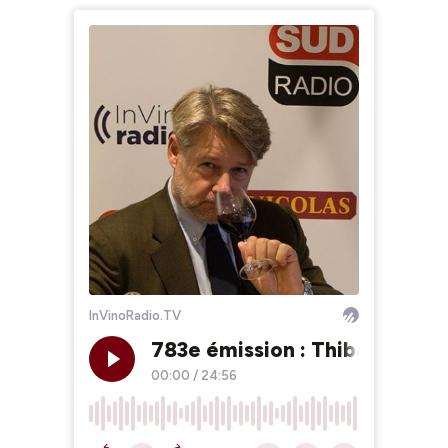
InVinoRadio.TV
783e émission : Thibault Cru
00:00
/
24:56