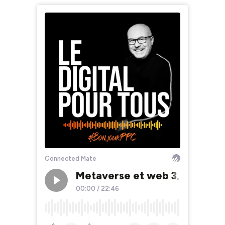
Connected Mate
Metaverse et web 3, la nouve
00:00
/
22:46