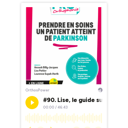
OrthosPower
#90. Lise, le guide sur la mal
00:00
/
46:43