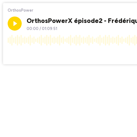
OrthosPower
OrthosPowerX épisode2 - Frédériqu
00:00
/
01:09:51
×1