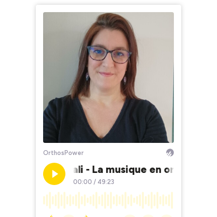
OrthosPower
#32. Magali - La musique en orthophon
00:00
/
49:23