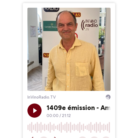
InVinoRadio.TV
1409e émission - Ambroise D
00:00
/
21:12