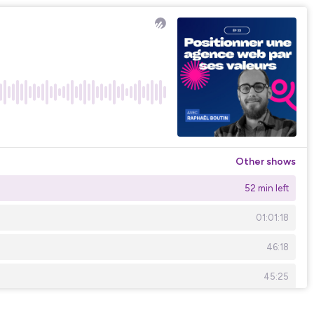
Other shows
52 min left
01:01:18
46:18
45:25