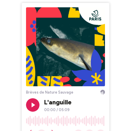
Brèves de Nature Sauvage
L'anguille
00:00
/
05:09