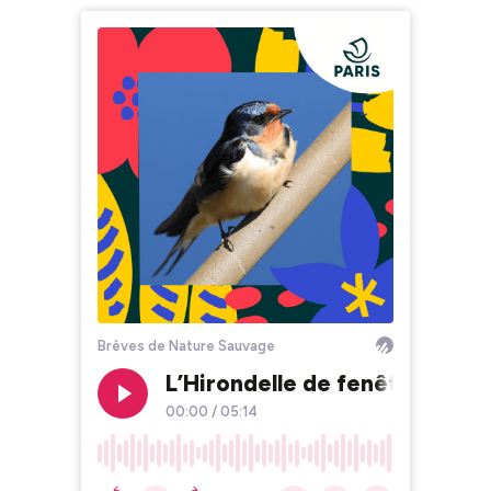
Brèves de Nature Sauvage
L’Hirondelle de fenêtre et l’h
00:00
/
05:14