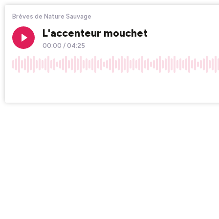
Brèves de Nature Sauvage
L'accenteur mouchet
00:00
/
04:25
×1