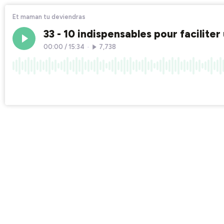
Et maman tu deviendras
33 - 10 indispensables pour facilit
00:00
/
15:34
•
7,738
×1