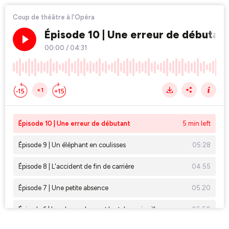
Coup de théâtre à l'Opéra
Épisode 10 | Une erreur de débutan
00:00
/
04:31
×1
Épisode 10 | Une erreur de débutant
5 min left
Épisode 9 | Un éléphant en coulisses
05:28
Épisode 8 | L'accident de fin de carrière
04:55
Épisode 7 | Une petite absence
05:20
Épisode 6 | La robe enclume et les talons aiguilles
05:50