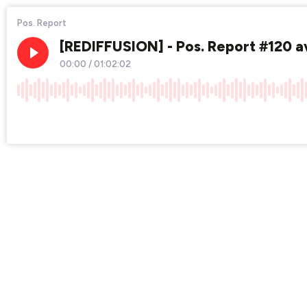
Pos. Report
[REDIFFUSION] - Pos. Report #120 
00:00
/
01:02:02
×1