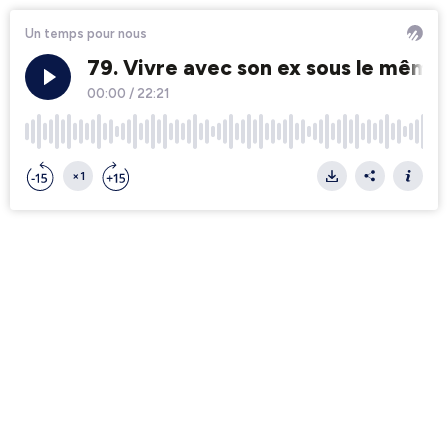
Un temps pour nous
79. Vivre avec son ex sous le même 
00:00
/
22:21
×1