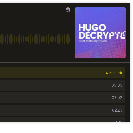
4 min left
05:05
03:02
02:23
04:15