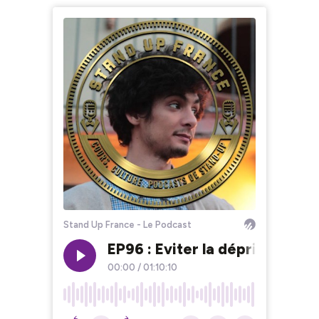
Stand Up France - Le Podcast
EP96 : Eviter la déprime ave
00:00
/
01:10:10