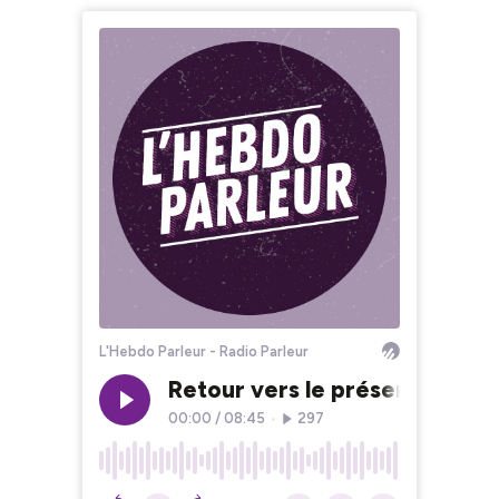
L'Hebdo Parleur - Radio Parleur
Retour vers le présent (Partie
00:00
/
08:45
•
297